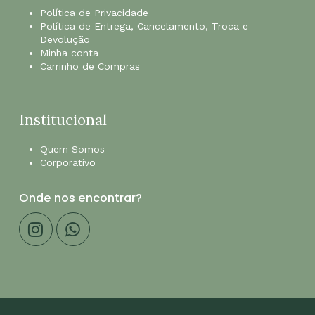
Política de Privacidade
Política de Entrega, Cancelamento, Troca e
Devolução
Minha conta
Carrinho de Compras
Institucional
Quem Somos
Corporativo
Onde nos encontrar?
Subtotal:
R$
0,00
Finalização De
Ver Carrinho
Compra