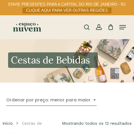
Skip
ENVIE PRESENTES PARA A CAPITAL DO RIO DE JANEIRO - RJ
to
CLIQUE AQUI PARA VER OUTRAS REGIÕES
main
content
Menu
Cart
Close
Cart
search
account
Cestas de Bebidas
Ordenar por preço: menor para maior
C
Início
Cestas de
Mostrando todos os 12 resultados