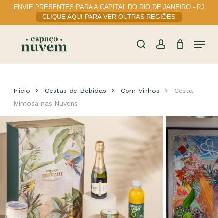
Skip
ENVIE PRESENTES PARA A CAPITAL DO RIO DE JANEIRO - RJ
to
CLIQUE AQUI PARA VER OUTRAS REGIÕES
main
content
Menu
Cart
Close
Cart
search
account
Início
Cestas de Bebidas
Com Vinhos
Cesta
Mimosa nas Nuvens