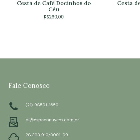
Cesta d
Cesta de Café Docinhos do
Céu
R$
260,00
Fale Conosco
(21) 98501-1650
oi@espaconuvem.com.br
28.393.910/0001-09