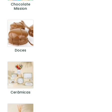
Chocolate
Mission
Nenhum produto no
carrinho.
Doces
Go To Shop
Cerâmicas