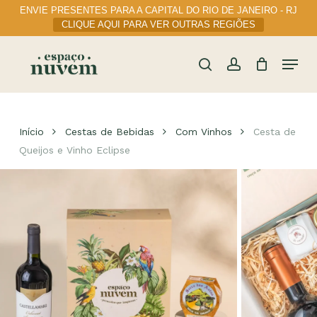
Skip
ENVIE PRESENTES PARA A CAPITAL DO RIO DE JANEIRO - RJ
to
CLIQUE AQUI PARA VER OUTRAS REGIÕES
main
content
Menu
Cart
Close
Cart
search
account
Início
Cestas de Bebidas
Com Vinhos
Cesta de
Queijos e Vinho Eclipse