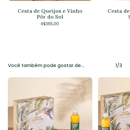
Cesta de Queijos e Vinho
Cesta de
Pôr do Sol
R$
365,00
Você também pode gostar de…
1/3