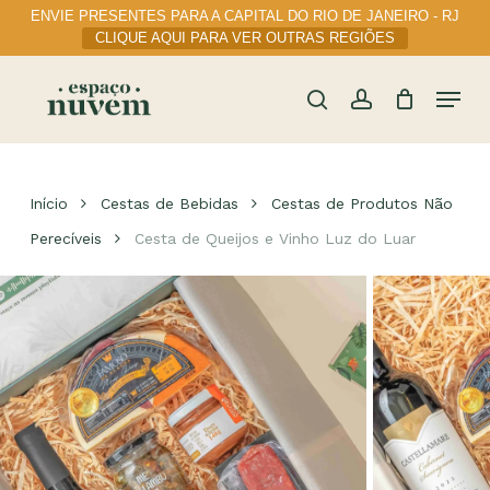
Skip
ENVIE PRESENTES PARA A CAPITAL DO RIO DE JANEIRO - RJ
to
CLIQUE AQUI PARA VER OUTRAS REGIÕES
main
content
Menu
Cart
Close
Cart
search
account
Início
Cestas de Bebidas
Cestas de Produtos Não
Perecíveis
Cesta de Queijos e Vinho Luz do Luar