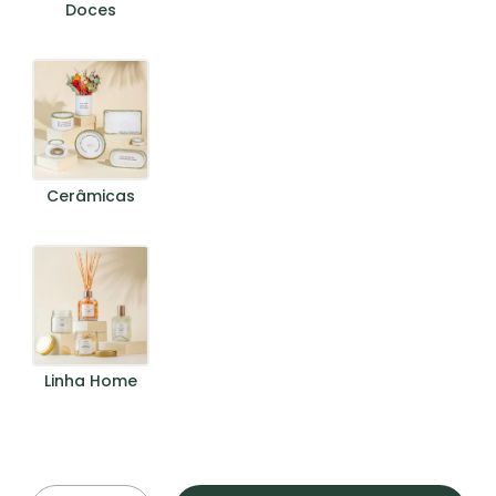
Doces
Nenhum produto no
carrinho.
Cerâmicas
Go To Shop
Linha Home