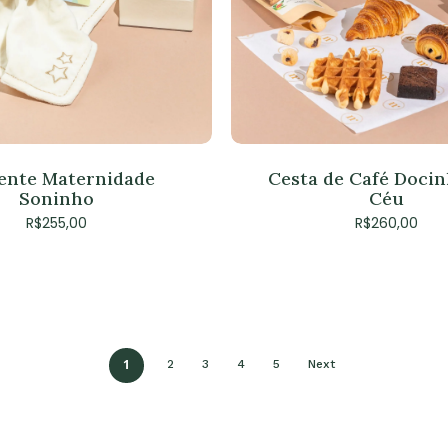
ente Maternidade
Cesta de Café Docin
Soninho
Céu
R$
255,00
R$
260,00
1
2
3
4
5
Next