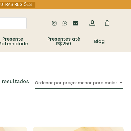
OUTRAS REGIÕES
account
instagram
whatsapp
email
Close
Cart
Presente
Presentes até
Blog
Maternidade
R$250
Classificado
6 resultados
Ordenar por preço: menor para maior
por
preço:
baixo
para