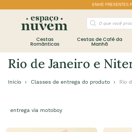
Skip
ENVIE PRESENTES PA
to
main
Pesquisar
content
produtos
Cestas
Cestas de Café da
Românticas
Manhã
Rio de Janeiro e Nite
Início
Classes de entrega do produto
Rio d
entrega via motoboy