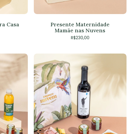
ra Casa
Presente Maternidade
Mamãe nas Nuvens
hum produto no carrinho.
R$
230,00
Go To Shop