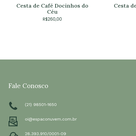
Cesta d
Cesta de Café Docinhos do
Céu
R$
260,00
Fale Conosco
(21) 98501-1650
oi@espaconuvem.com.br
28.393.910/0001-09