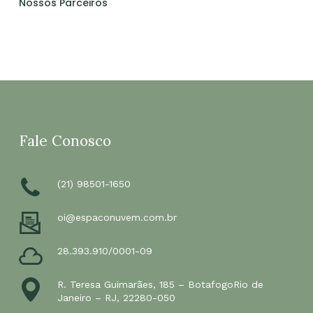
Nossos Parceiros
Nenhum produto no
Fale Conosco
carrinho.
(21) 98501-1650
Go To Shop
oi@espaconuvem.com.br
28.393.910/0001-09
R. Teresa Guimarães, 185 – BotafogoRio de
Janeiro – RJ, 22280-050