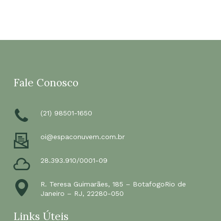
Go To Shop
Fale Conosco
(21) 98501-1650
oi@espaconuvem.com.br
28.393.910/0001-09
R. Teresa Guimarães, 185 – BotafogoRio de
Janeiro – RJ, 22280-050
Links Úteis