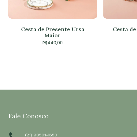
Cesta de Presente Ursa
Cesta de
Maior
R$
440,00
Fale Conosco
(21) 98501-1650